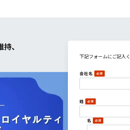
維持、
）
下記フォームにご記入
会社名
姓
名