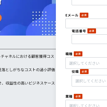
Eメール
電話番号
職種
タルチャネルにおける顧客獲得コス
見落としがちなコストの過小評価
役職
せ、収益性の高いビジネスケース
業種