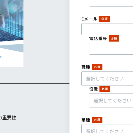
Eメール
電話番号
職種
役職
の重要性
業種