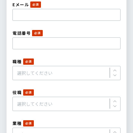
Eメール
電話番号
職種
役職
業種