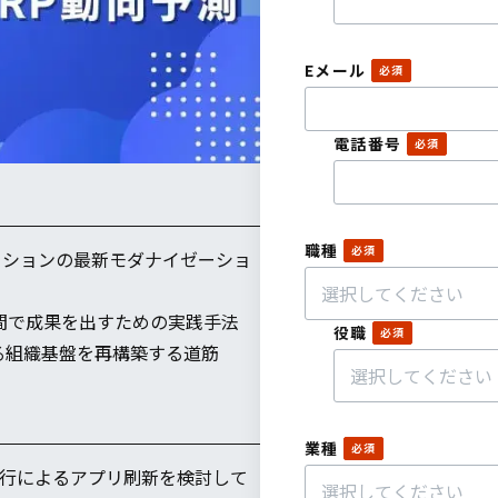
Eメール
電話番号
職種
ケーションの最新モダナイゼーショ
間で成果を出すための実践手法
役職
る組織基盤を再構築する道筋
業種
移行によるアプリ刷新を検討して