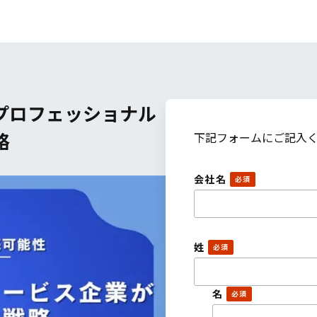
プロフェッショナル
略
下記フォームにご記入
会社名
姓
名