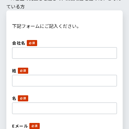
ている方
下記フォームにご記入ください。
会社名
姓
名
Eメール