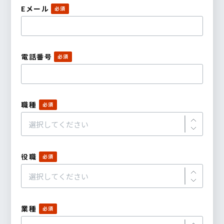
Eメール
電話番号
職種
役職
業種