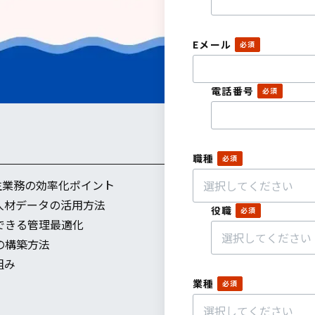
Eメール
電話番号
職種
生業務の効率化ポイント
人材データの活用方法
役職
できる管理最適化
の構築方法
組み
業種