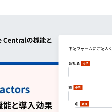
ee Centralの機能と
下記フォームにご記入
会社名
姓
名