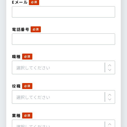
Eメール
電話番号
職種
役職
業種