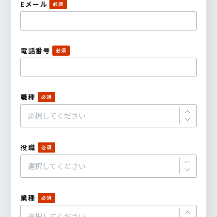
Eメール
電話番号
職種
役職
業種