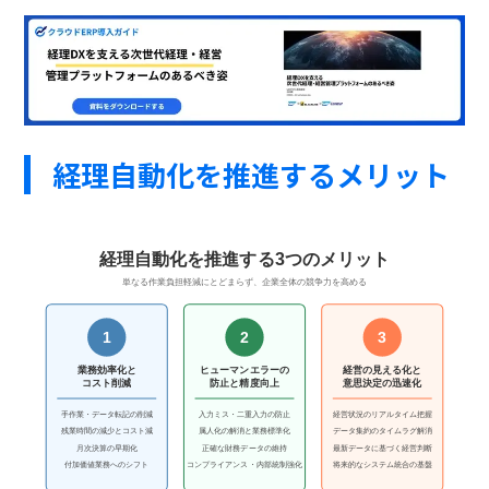
経理自動化を推進するメリット
経理自動化を推進する3つのメリット
単なる作業負担軽減にとどまらず、企業全体の競争力を高める
1
2
3
業務効率化と
ヒューマンエラーの
経営の見える化と
防止と精度向上
意思決定の迅速化
コスト削減
手作業・データ転記の削減
入力ミス・二重入力の防止
経営状況のリアルタイム把握
残業時間の減少とコスト減
属人化の解消と業務標準化
データ集約のタイムラグ解消
月次決算の早期化
正確な財務データの維持
最新データに基づく経営判断
付加価値業務へのシフト
コンプライアンス・内部統制強化
将来的なシステム統合の基盤