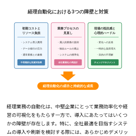
経理自動化における3つの障壁と対策
初期コストと
業務プロセスの
現場の抵抗感と
リソース負担
見直し
心理的ハードル
・システム導入費用
・属人的業務の脱却
・変化への反発
・データ移行の労力
・独自ルールの廃止
・一時的な負荷増大
・通常業務との兼務
・システムの標準化
・目的の不理解
中長期的な投資対効果
全社最適化の再設計
チェンジマネジメント
経理自動化の成功と持続的な成長
経理業務の自動化は、中堅企業にとって業務効率化や経
営の可視化をもたらす一方で、導入にあたってはいくつ
かの障壁が存在します。特に、全社最適を目指すシステ
ムの導入や刷新を検討する際には、あらかじめデメリッ