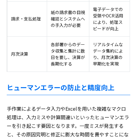
電子データでの
紙の請求書の目視
受領やOCR活用
請求・支払処理
確認とシステムへ
により、処理ス
の手入力が必要
ピードが向上
各部署からのデー
リアルタイムな
タ収集と集計に数
データ集約によ
月次決算
日を要し、決算が
り、月次決算の
長期化する
早期化を実現
ヒューマンエラーの防止と精度向上
手作業によるデータ入力やExcelを用いた複雑なマクロ
処理は、入力ミスや計算間違いといったヒューマンエラ
ーを引き起こす要因となります。一度ミスが発生する
と、その原因究明と修正に膨大な時間を費やすことにな