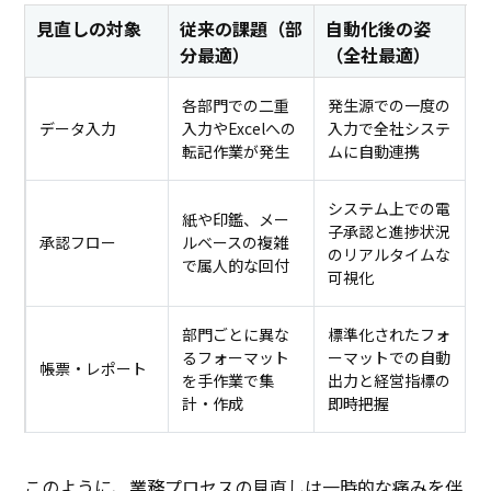
見直しの対象
従来の課題（部
自動化後の姿
分最適）
（全社最適）
各部門での二重
発生源での一度の
データ入力
入力やExcelへの
入力で全社システ
転記作業が発生
ムに自動連携
システム上での電
紙や印鑑、メー
子承認と進捗状況
承認フロー
ルベースの複雑
のリアルタイムな
で属人的な回付
可視化
部門ごとに異な
標準化されたフォ
るフォーマット
ーマットでの自動
帳票・レポート
を手作業で集
出力と経営指標の
計・作成
即時把握
このように、業務プロセスの見直しは一時的な痛みを伴