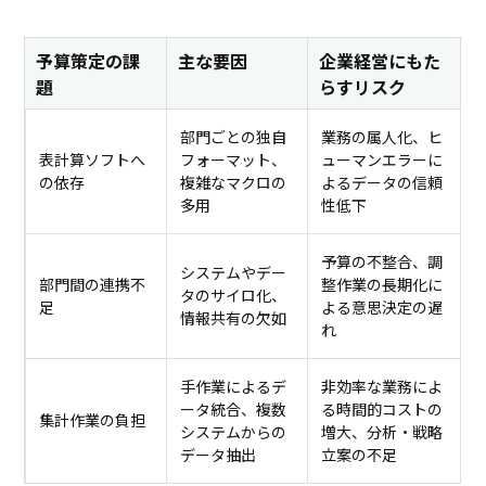
予算策定の課
主な要因
企業経営にもた
題
らすリスク
部門ごとの独自
業務の属人化、ヒ
表計算ソフトへ
フォーマット、
ューマンエラーに
の依存
複雑なマクロの
よるデータの信頼
多用
性低下
予算の不整合、調
システムやデー
部門間の連携不
整作業の長期化に
タのサイロ化、
足
よる意思決定の遅
情報共有の欠如
れ
手作業によるデ
非効率な業務によ
ータ統合、複数
る時間的コストの
集計作業の負担
システムからの
増大、分析・戦略
データ抽出
立案の不足