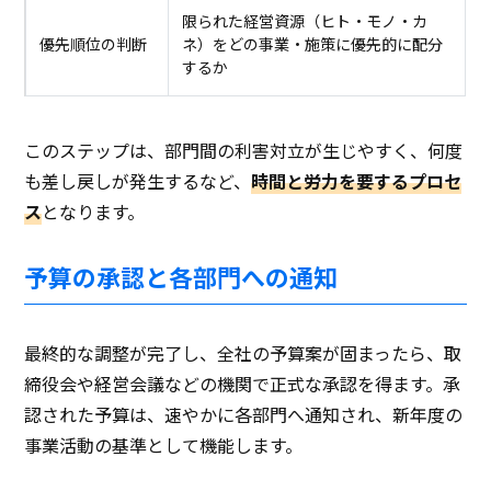
限られた経営資源（ヒト・モノ・カ
優先順位の判断
ネ）をどの事業・施策に優先的に配分
するか
このステップは、部門間の利害対立が生じやすく、何度
も差し戻しが発生するなど、
時間と労力を要するプロセ
ス
となります。
予算の承認と各部門への通知
最終的な調整が完了し、全社の予算案が固まったら、取
締役会や経営会議などの機関で正式な承認を得ます。承
認された予算は、速やかに各部門へ通知され、新年度の
事業活動の基準として機能します。