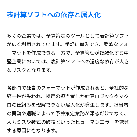
表計算ソフトへの依存と属人化
多くの企業では、予算策定のツールとして表計算ソフト
が広く利用されています。手軽に導入でき、柔軟なフォ
ーマットを作成できる一方で、予算管理が複雑化する中
堅企業においては、表計算ソフトへの過度な依存が大き
なリスクとなります。
各部門で独自のフォーマットが作成されると、全社的な
統一性が失われ、特定の担当者しか計算ロジックやマク
ロの仕組みを理解できない属人化が発生します。担当者
の異動や退職によって予算策定業務が滞るだけでなく、
入力ミスや数式の破損といったヒューマンエラーを誘発
する原因にもなります。