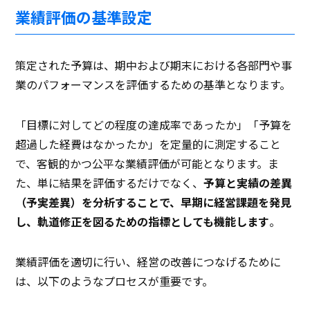
業績評価の基準設定
策定された予算は、期中および期末における各部門や事
業のパフォーマンスを評価するための基準となります。
「目標に対してどの程度の達成率であったか」「予算を
超過した経費はなかったか」を定量的に測定すること
で、客観的かつ公平な業績評価が可能となります。ま
た、単に結果を評価するだけでなく、
予算と実績の差異
（予実差異）を分析することで、早期に経営課題を発見
し、軌道修正を図るための指標としても機能します
。
業績評価を適切に行い、経営の改善につなげるために
は、以下のようなプロセスが重要です。