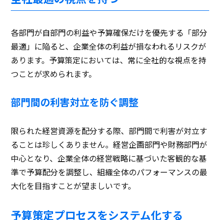
各部門が自部門の利益や予算確保だけを優先する「部分
最適」に陥ると、企業全体の利益が損なわれるリスクが
あります。予算策定においては、常に全社的な視点を持
つことが求められます。
部門間の利害対立を防ぐ調整
限られた経営資源を配分する際、部門間で利害が対立す
ることは珍しくありません。経営企画部門や財務部門が
中心となり、企業全体の経営戦略に基づいた客観的な基
準で予算配分を調整し、組織全体のパフォーマンスの最
大化を目指すことが望ましいです。
予算策定プロセスをシステム化する