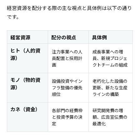
経営資源を配分する際の主な視点と具体例は以下の通り
です。
経営資源
配分の視点
具体例
ヒト（人的資
注力事業への人
成長事業への増
源）
員配置と採用計
員、新規プロジェ
画
クトチームの組成
モノ（物的資
設備投資やイン
老朽化した設備の
源）
フラ整備の優先
更新、新たな生産
順位
ラインの構築
カネ（資金）
各部門の経費枠
研究開発費の増
と投資予算の決
額、広告宣伝費の
定
最適化