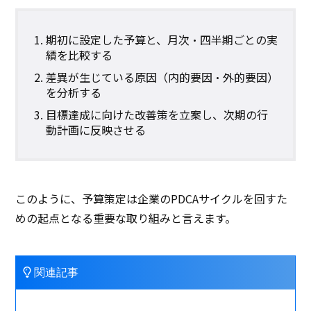
期初に設定した予算と、月次・四半期ごとの実
績を比較する
差異が生じている原因（内的要因・外的要因）
を分析する
目標達成に向けた改善策を立案し、次期の行
動計画に反映させる
このように、予算策定は企業のPDCAサイクルを回すた
めの起点となる重要な取り組みと言えます。
関連記事