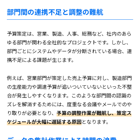
部門間の連携不足と調整の難航
予算策定は、営業、製造、人事、総務など、社内のあら
ゆる部門が関わる全社的なプロジェクトです。しかし、
部門ごとにシステムやデータが分断されている場合、連
携不足による課題が生じます。
例えば、営業部門が策定した売上予算に対し、製造部門
の生産能力や調達予算が追いついていないといった不整
合が発生しやすくなります。このような部門間の認識の
ズレを解消するためには、度重なる会議やメールでのや
り取りが必要となり、
予算の調整作業が難航し、策定ス
ケジュールが大幅に遅延する原因
となります。