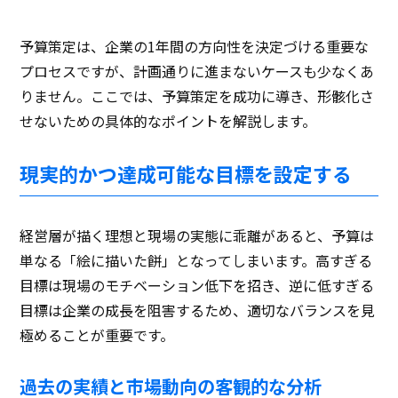
予算策定は、企業の1年間の方向性を決定づける重要な
プロセスですが、計画通りに進まないケースも少なくあ
りません。ここでは、予算策定を成功に導き、形骸化さ
せないための具体的なポイントを解説します。
現実的かつ達成可能な目標を設定する
経営層が描く理想と現場の実態に乖離があると、予算は
単なる「絵に描いた餅」となってしまいます。高すぎる
目標は現場のモチベーション低下を招き、逆に低すぎる
目標は企業の成長を阻害するため、適切なバランスを見
極めることが重要です。
過去の実績と市場動向の客観的な分析