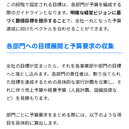
この段階で設定される目標は、各部門が予算を編成する
際のガイドラインとなります。
明確な経営ビジョンに基
づく数値目標を提示すること
で、全社一丸となった予算
達成に向けたベクトルを合わせることができます。
各部門への目標展開と予算要求の収集
全社の目標が定まったら、それを各事業部や部門の目標
へと落とし込みます。各部門の責任者は、割り当てられ
た目標を達成するための具体的な実行計画を立案し、そ
れに伴う売上予算や経費予算（人員計画、設備投資な
ど）を見積もります。
部門ごとに予算要求をまとめる際には、以下のような項
目を具体的に算出します。