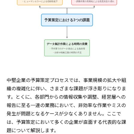
・ヒューマンエラーによる信頼性低下
・調整作業の長期化による意思決定の遅れ
予算策定における3つの課題
データ集計作業による時間の浪費
・手作業でのデータ統合による負担増
・分析や戦略立案の時間の不足
中堅企業の予算策定プロセスでは、事業規模の拡大や組
織の複雑化に伴い、さまざまな課題が浮き彫りになりま
す。とくに、各部門からの情報収集や調整、経営層への
報告に至る一連の業務において、非効率な作業やミスの
発生が問題となるケースが少なくありません。ここで
は、予算策定において多くの企業が直面する代表的な課
題について解説します。