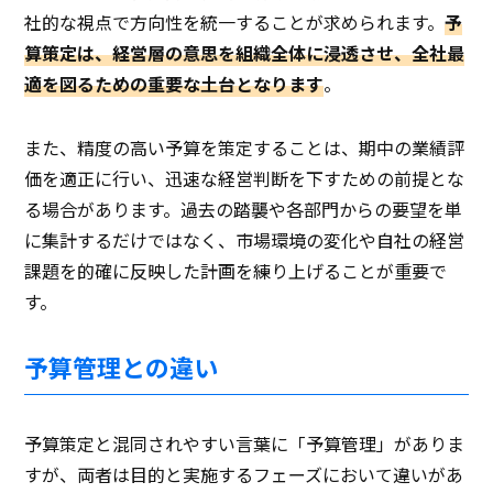
社的な視点で方向性を統一することが求められます。
予
算策定は、経営層の意思を組織全体に浸透させ、全社最
適を図るための重要な土台となります
。
また、精度の高い予算を策定することは、期中の業績評
価を適正に行い、迅速な経営判断を下すための前提とな
る場合があります。過去の踏襲や各部門からの要望を単
に集計するだけではなく、市場環境の変化や自社の経営
課題を的確に反映した計画を練り上げることが重要で
す。
予算管理との違い
予算策定と混同されやすい言葉に「予算管理」がありま
すが、両者は目的と実施するフェーズにおいて違いがあ