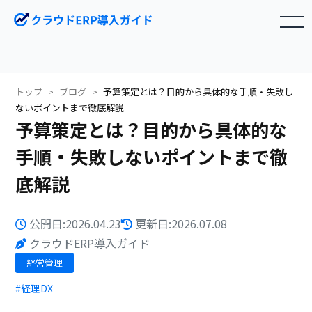
toggle navigation
トップ
ブログ
予算策定とは？目的から具体的な手順・失敗し
ないポイントまで徹底解説
予算策定とは？目的から具体的な
手順・失敗しないポイントまで徹
底解説
公開日:2026.04.23
更新日:2026.07.08
クラウドERP導入ガイド
経営管理
#経理DX