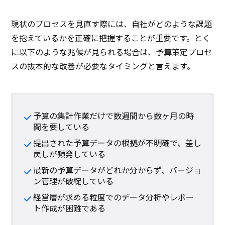
現状のプロセスを見直す際には、自社がどのような課題
を抱えているかを正確に把握することが重要です。とく
に以下のような兆候が見られる場合は、予算策定プロセ
スの抜本的な改善が必要なタイミングと言えます。
予算の集計作業だけで数週間から数ヶ月の時
間を要している
提出された予算データの根拠が不明確で、差し
戻しが頻発している
最新の予算データがどれか分からず、バージョ
ン管理が破綻している
経営層が求める粒度でのデータ分析やレポー
ト作成が困難である