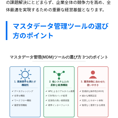
の課題解決にとどまらず、企業全体の競争力を高め、全
体最適を実現するための重要な経営基盤となります。
マスタデータ管理ツールの選び
方のポイント
マスタデータ管理(MDM)ツールの選び方 3つのポイント
1. 業務要件を満たす
2. 他システムとの
3. 運用体制に合わせた
機能性
柔軟な連携機能
使いやすさ
✔ データクレンジング
✔ APIによるリアルタイム連携
✔ 直感的な操作性(UI/UX)
✔ 名寄せ機能
✔ CSV等のバッチ処理
✔ 細かな権限設定
✔ ワークフロー機能
✔ 拡張性の高い連携基盤
✔ 充実したサポート体制
✔ 履歴管理機能
✔ 標準インターフェース
✔ 無理なく運用できる環境