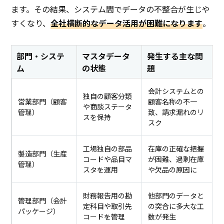
ます。その結果、システム間でデータの不整合が生じや
すくなり、
全社横断的なデータ活用が困難になります
。
部門・システ
マスタデータ
発生する主な問
ム
の状態
題
会計システムとの
独自の顧客分類
営業部門（顧客
顧客名称の不一
や商談ステータ
管理）
致、請求漏れのリ
スを保持
スク
工場独自の部品
在庫の正確な把握
製造部門（生産
コードや品目マ
が困難、過剰在庫
管理）
スタを運用
や欠品の原因に
財務報告用の勘
他部門のデータと
管理部門（会計
定科目や取引先
の突合に多大な工
パッケージ）
コードを管理
数が発生