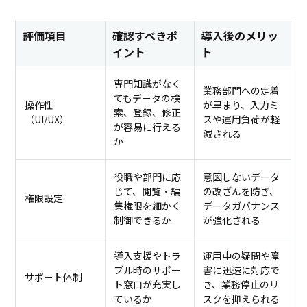
評価項目
確認すべきポ
導入後のメリッ
イント
ト
専門知識がなく
業務部門への定着
てもデータの検
操作性
が早まり、入力ミ
索、登録、修正
（UI/UX）
スや運用負荷が軽
が容易に行える
減される
か
役職や部門に応
意図しないデータ
じて、閲覧・編
の改ざんを防ぎ、
権限設定
集権限を細かく
データガバナンス
制御できるか
が強化される
導入支援やトラ
運用中の疑問や障
ブル時のサポー
害に迅速に対応で
サポート体制
ト窓口が充実し
き、業務停止のリ
ているか
スクを抑えられる