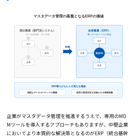
マスタデータ管理の基盤となるERPの価値
部分最適（部門別システム）
全体最適（ERP）
データが分散・サイロ化
単一データベースに統合
会計
会計
転換
統合DB
販売
在庫
販売
在庫
生産
ERP導入がもたらす更なる価値
強固なデータガバナンスの構築
経営の意思決定を加速させる情報基盤
企業がマスタデータ管理を推進するうえで、専用のMD
Mツールを導入するアプローチもありますが、中堅企業
においてより本質的な解決策となるのがERP（統合基幹