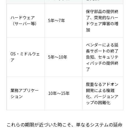
保守部品の提供終
ハードウェア
了、突発的なハー
5年〜7年
（サーバー等）
ドウェア障害の増
加
ベンダーによる延
長サポートの終了
OS・ミドルウェ
5年〜10年
告知、セキュリテ
ア
ィパッチの提供終
了
度重なるアドオン
業務アプリケー
開発による複雑
10年〜15年
ション
化、バージョンア
ップの困難化
これらの期限が近づいた時こそ、単なるシステムの延命