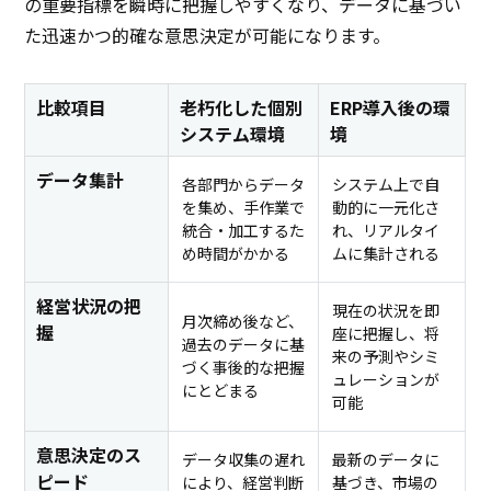
の重要指標を瞬時に把握しやすくなり、データに基づい
た迅速かつ的確な意思決定が可能になります。
比較項目
老朽化した個別
ERP導入後の環
システム環境
境
データ集計
各部門からデータ
システム上で自
を集め、手作業で
動的に一元化さ
統合・加工するた
れ、リアルタイ
め時間がかかる
ムに集計される
経営状況の把
現在の状況を即
月次締め後など、
握
座に把握し、将
過去のデータに基
来の予測やシミ
づく事後的な把握
ュレーションが
にとどまる
可能
意思決定のス
データ収集の遅れ
最新のデータに
ピード
により、経営判断
基づき、市場の