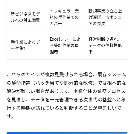
イレギュラー業
新規事業の立ち上
新ビジネスモデ
務の手作業での
げ遅延、市場シェ
ルへの対応困難
カバー
アの喪失
Excelリレーによ
経営判断の遅れ、
手作業によるデ
る集計作業の負
データの信頼性低
ータ集計
担増
下
これらのサインが複数見受けられる場合、既存システム
の延命措置（パッチ当てや部分的な改修）では根本的な
解決が難しい場合があります。企業全体の業務プロセス
を見直し、データを一元管理できる次世代の基盤へと移
行する時期が訪れていると判断することが望ましいで
す。