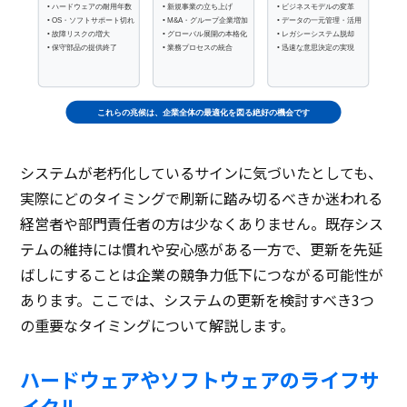
• ハードウェアの耐用年数
• 新規事業の立ち上げ
• ビジネスモデルの変革
• OS・ソフトサポート切れ
• M&A・グループ企業増加
• データの一元管理・活用
• 故障リスクの増大
• グローバル展開の本格化
• レガシーシステム脱却
• 保守部品の提供終了
• 業務プロセスの統合
• 迅速な意思決定の実現
これらの兆候は、企業全体の最適化を図る絶好の機会です
システムが老朽化しているサインに気づいたとしても、
実際にどのタイミングで刷新に踏み切るべきか迷われる
経営者や部門責任者の方は少なくありません。既存シス
テムの維持には慣れや安心感がある一方で、更新を先延
ばしにすることは企業の競争力低下につながる可能性が
あります。ここでは、システムの更新を検討すべき3つ
の重要なタイミングについて解説します。
ハードウェアやソフトウェアのライフサ
イクル