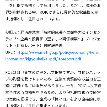
上を目指す指標として採用しました。ただし、ROEの限
界が指摘される中、ROICはさらに具体的な収益性を示
す指標として注目されています。
参照元：経済産業省「持続的成長への競争力とインセン
ティブ～企業と投資家の望ましい関係構築～」プロジェ
クト（伊藤レポート）最終報告書
URL：
https://www.meti.go.jp/policy/economy/keiei_
innovation/kigyoukaikei/pdf/itoreport.pdf
ROEは自己資本の効率を示す指標ですが、財務レバレッ
ジの影響を受けやすいため、企業の実質的な収益力を正
確に評価するには限界があります。一方、ROICは投下資
本全体の収益効率を測るため、より包括的な視点で経営
の実態を把握でき、企業の「稼ぐ力」をより直接的に示
す指標として注目が集まっています。