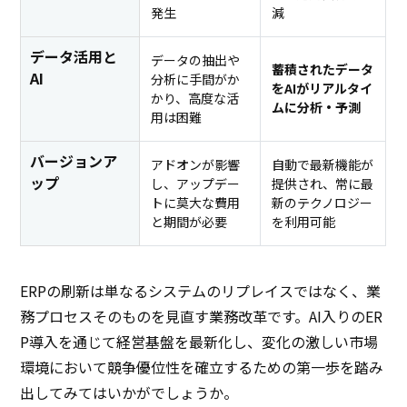
発生
減
データ活用と
データの抽出や
蓄積されたデータ
AI
分析に手間がか
をAIがリアルタイ
かり、高度な活
ムに分析・予測
用は困難
バージョンア
アドオンが影響
自動で最新機能が
ップ
し、アップデー
提供され、常に最
トに莫大な費用
新のテクノロジー
と期間が必要
を利用可能
ERPの刷新は単なるシステムのリプレイスではなく、業
務プロセスそのものを見直す業務改革です。AI入りのER
P導入を通じて経営基盤を最新化し、変化の激しい市場
環境において競争優位性を確立するための第一歩を踏み
出してみてはいかがでしょうか。