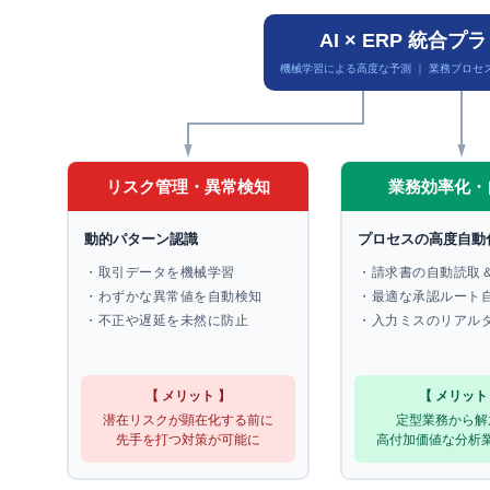
AI × ERP 統合
機械学習による高度な予測 ｜ 業務プロセ
リスク管理・異常検知
業務効率化・
動的パターン認識
プロセスの高度自動
・取引データを機械学習
・請求書の自動読取
・わずかな異常値を自動検知
・最適な承認ルート
・不正や遅延を未然に防止
・入力ミスのリアル
【 メリット 】
【 メリット
潜在リスクが顕在化する前に
定型業務から解
先手を打つ対策が可能に
高付加価値な分析