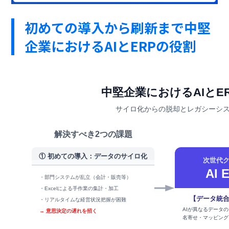
初めての導入から刷新まで中堅
企業におけるAIとERPの役割
中堅企業におけるAIとE
サイロ化からの脱却とレガシーシ
解決すべき2つの課題
① 初めての導入：データのサイロ化
次世代
AI 
・部門システムが乱立（会計・販売等）
・Excelによる手作業の集計・加工
【データ統
・リアルタイムな経営状況把握が困難
AIが異なるデータ
→ 意思決定の遅れを招く
名寄せ・マッピング