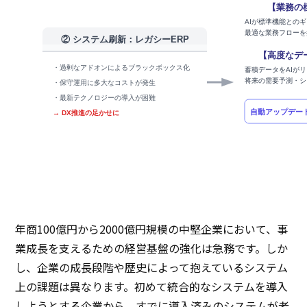
【業務の
AIが標準機能との
最適な業務フローを
② システム刷新：レガシーERP
【高度なデ
・過剰なアドオンによるブラックボックス化
蓄積データをAIが
将来の需要予測・シ
・保守運用に多大なコストが発生
・最新テクノロジーの導入が困難
自動アップデー
→ DX推進の足かせに
年商100億円から2000億円規模の中堅企業において、事
業成長を支えるための経営基盤の強化は急務です。しか
し、企業の成長段階や歴史によって抱えているシステム
上の課題は異なります。初めて統合的なシステムを導入
しようとする企業から、すでに導入済みのシステムが老