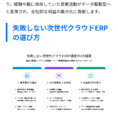
り、経験や勘に依存していた営業活動がデータ駆動型へ
と変革され、全社的な収益の最大化に貢献します。
失敗しない次世代クラウドERP
の選び方
失敗しない次世代クラウドERP選定の3大極意
自社に最適なシステムを見極め、データ駆動型経営を実現するチェックポイント
1. 業界要件の適合
2. AIの実用性と将来性
3. 対話型ERPの導入
業界特有の標準機能
実用的なAI機能
自然言語による操作
商慣習に対応しているか
需要予測や異常検知の実装
チャットで簡単データ抽出・分析
アドオン開発の最小化
データの統合性
全社的なシステム定着
標準機能に業務を合わせる
サイロ化を防ぐ統合データ基盤
ITリテラシーに依存しない活用
外部システム連携
将来のロードマップ
データ駆動経営の推進
既存システムとの親和性
ベンダーの継続的な技術開発力
誰もが直感的に経営状況を把握