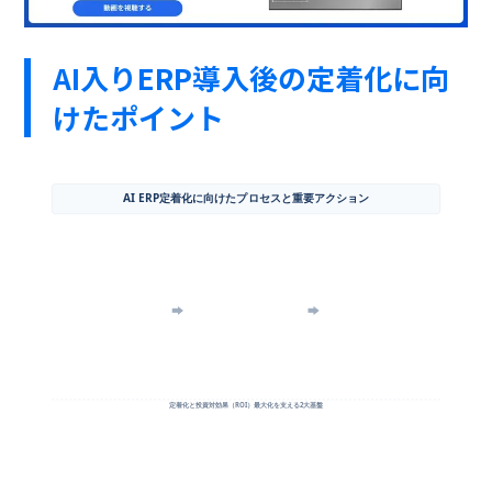
AI入りERP導入後の定着化に向
けたポイント
AI ERP定着化に向けたプロセスと重要アクション
導入直後
活用初期
発展期
（定着期）
（標準化期）
（高度活用期）
基本的なデータ入力と参照
Excelや二重入力の削減
リアルタイムデータの経営活用
操作問い合わせの迅速解決
部門間のデータ連携状況確認
AI予測分析による意思決定
AIナビゲーションの活用促進
定型業務の自動化範囲拡大
予測モデルのチューニング
入力データの精度モニタリング
ダッシュボードでの可視化推進
継続的な業務プロセスの再設計
定着化と投資対効果（ROI）最大化を支える2大基盤
1. 推進体制とチェンジマネジメント
2. 継続的なデータ駆動型 改善サイクル
・経営層による導入目的と期待効果の継続的な発信
・蓄積されたリアルタイムデータからボトルネックを特定
・各部門の業務リーダー（キーパーソン）の先行教育
・AIの提示するインサイトや異常検知に基づく業務最適化
・AI対話機能やナビゲーションによる自己解決型サポート
・ビジネス環境の変化に合わせた柔軟なルール・設定更新