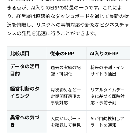
きる点が、AI入りのERPの特長の一つです。これによ
り、経営層は直感的なダッシュボードを通じて最新の状
況を俯瞰し、リスクへの事前対応や新たなビジネスチャ
ンスの発見を迅速に行うことができます。
比較項目
従来のERP
AI入りのERP
データの活用
過去の実績の記
将来の予測・イン
目的
録・可視化
サイトの抽出
経営判断のタ
月次締めなど一
リアルタイムデー
イミング
定期間経過後の
タに基づく即時対
事後対応
応・事前予測
異常への気づ
人間がレポート
AIが自動検知しア
き
を確認して発見
ラートを通知