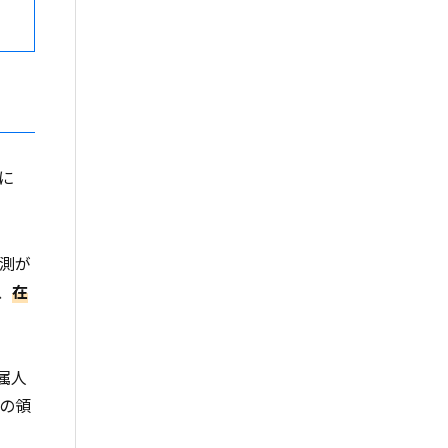
に
測が
、
在
属人
の領