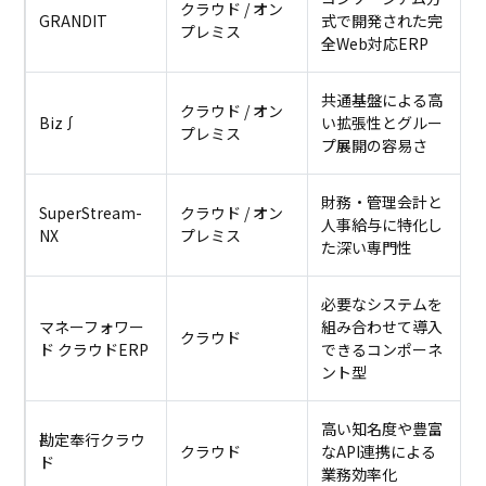
クラウド / オン
GRANDIT
式で開発された完
プレミス
全Web対応ERP
共通基盤による高
クラウド / オン
Biz∫
い拡張性とグルー
プレミス
プ展開の容易さ
財務・管理会計と
SuperStream-
クラウド / オン
人事給与に特化し
NX
プレミス
た深い専門性
必要なシステムを
マネーフォワー
組み合わせて導入
クラウド
ド クラウドERP
できるコンポーネ
ント型
高い知名度や豊富
勘定奉行クラウ
クラウド
なAPI連携による
ド
業務効率化