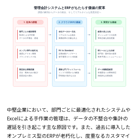
管理会計システムとERPがもたらす価値の変革
課題の解消からデータの統合、そしてリアルタイムな意思決定へ
1. 従来の課題
2. クラウドERPの価値
3. 実現する価値
部門ごとの個別管理
全社データの一元化
経営の見える化
Excelによる手作業
リアルタイムな統合
ダッシュボードの活用
データの不整合・遅延
業務効率の大幅な向上
常時正確な状況把握
オンプレERPの老朽化
Fit to Standard
BIツールによる分析
過度なアドオン開発
定期自動アップデート
部門別・案件別の採算
ブラックボックス化
保守運用コストの削減
将来予測とシミュレーション
限定的な情報把握
柔軟なITプラットフォーム
データ駆動型経営
月次・期末のみの集計
インフラ管理からの解放
市場変化への即時対応
意思決定の遅れ
DX推進の強力な土台
持続的な企業成長
中堅企業において、部門ごとに最適化されたシステムや
Excelによる手作業の管理は、データの不整合や集計の
遅延を引き起こす主な原因です。また、過去に導入した
オンプレミス型のERPが老朽化し、度重なるカスタマイ