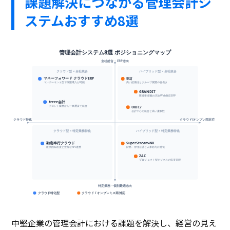
課題解決につながる管理会計シ
ステムおすすめ8選
管理会計システム8選 ポジショニングマップ
全社総合・ERP志向
クラウド型 × 全社統合
ハイブリッド型 × 全社統合
マネーフォワード クラウドERP
Biz∫
コンポーネント型で段階導入が可能
高い拡張性とグループ展開の容易さ
GRANDIT
BI標準搭載の完全Web対応ERP
freee会計
フロント業務から一気通貫で統合
OBIC7
会計中心の統合と高い柔軟性
クラウド特化
クラウド/オンプレ両対応
クラウド型 × 特定業務特化
ハイブリッド型 × 特定業務特化
勘定奉行クラウド
SuperStream-NX
圧倒的知名度と豊富なAPI連携
財務・管理会計と人事給与に特化
ZAC
プロジェクト型ビジネスの収支管理
特定業務・個別最適志向
クラウド特化型
クラウド / オンプレミス両対応
中堅企業の管理会計における課題を解決し、経営の見え