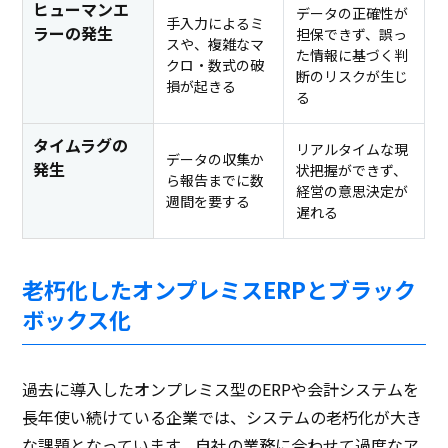
ヒューマンエ
データの正確性が
手入力によるミ
ラーの発生
担保できず、誤っ
スや、複雑なマ
た情報に基づく判
クロ・数式の破
断のリスクが生じ
損が起きる
る
タイムラグの
リアルタイムな現
データの収集か
発生
状把握ができず、
ら報告までに数
経営の意思決定が
週間を要する
遅れる
老朽化したオンプレミスERPとブラック
ボックス化
過去に導入したオンプレミス型のERPや会計システムを
長年使い続けている企業では、システムの老朽化が大き
な課題となっています。自社の業務に合わせて過度なア