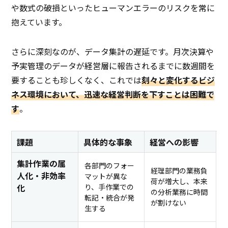
や数式の破損といったヒューマンエラーのリスクを常に
抱えています。
さらに深刻なのが、データ集計の遅延です。月次決算や
予実管理のデータが経営層に報告されるまでに数週間を
要することも珍しくなく、これでは
刻々と変化するビジ
ネス環境において、迅速な経営判断を下すことは困難で
す
。
課題
具体的な事象
経営への影響
集計作業の属
各部門のフォー
経理部門の業務負
人化・非効率
マットが異な
荷が増大し、本来
化
り、手作業での
の分析業務に時間
転記・統合が発
が割けない
生する