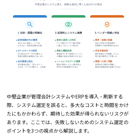
中堅企業がシステム導入・刷新を成功に導くための3つの視点
1. 目的・課題の明確化
2. 拡張性とシステム連携
3. ベンダー実績と伴走
● 経営指標(KPI)の整理
● 将来の成長への対応
● 業界・規模の実績
何のために測定し、どう活
データ量やユーザー数の増加
自社と同等の年商規模や
かすのか、意思決定軸を定義
に耐えうるインフラ設計か
同業種での成功事例があるか
● ボトルネックの特定
● 柔軟な機能拡張
● 伴走支援体制
Excel乱立やデータの分断など
事業拡大に伴う新規モジュール
要件定義から本稼働、さらに
現場の課題を徹底的に洗い出し
や機能の追加が容易に行えるか
導入後の教育まで手厚いか
● 全社最適な視点
● シームレスなデータ連携
● 業務への深い理解
部分最適を避け、DXレポート
既存の基幹システム(販売等)と
管理会計の要件を理解し、
が示す「データの繋がり」を意識
API等で自動連携できるか
最適な業務改善を提案できるか
中堅企業が管理会計システムやERPを導入・刷新する
際、システム選定を誤ると、多大なコストと時間をかけ
たにもかかわらず、期待した効果が得られないリスクが
あります。ここでは、失敗しないためのシステム選定の
ポイントを3つの視点から解説します。