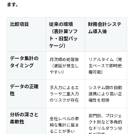
ます。
比較項目
従来の環境
財務会計システ
（表計算ソフ
ム導入後
ト・旧型パッ
ケージ）
データ集計の
月次締め処理後
リアルタイム（発
タイミング
（遅延が発生し
生ベースで即時把
やすい）
握可能）
データの正確
手入力によるエ
システム間の自動
性
ラーや二重入力
連携により高い正
のリスクが存在
確性を担保
分析の深さと
部門別、プロジェ
全社レベルの単
柔軟性
クト別など多角的
純な集計に留ま
なドリルダウン分
ることが多い