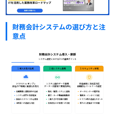
財務会計システムの選び方と注
意点
財務会計システム導入・刷新
システム選定における3つの重要ポイント
1. 導入形態の比較
2. 他システム連携
3. セキュリティ体制
クラウド vs オンプレ
システム間のデータ連携
安全運用と法改正対応
自社のIT戦略に最適な形態を
データ一元管理で業務効率化
長期的なパートナーの選定
初期費用と運用保守の比較
販売・購買システムと連携
データセンターの堅牢性
システム部門の負荷軽減
銀行・カード明細自動取得
電帳法・インボイス対応
独自カスタマイズの必要性
二重入力や手作業の排除
トラブル時の迅速なサポート
法改正への迅速な対応
将来的なERP拡張への対応
導入から定着までの支援