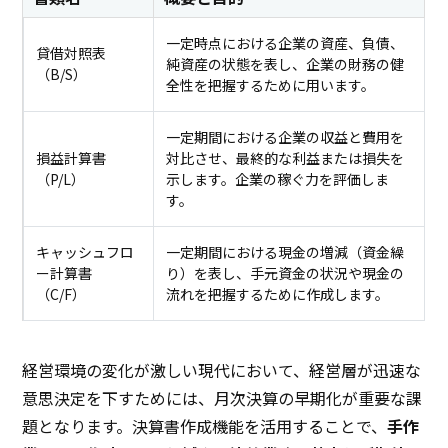
一定時点における企業の資産、負債、
貸借対照表
純資産の状態を表し、企業の財務の健
（B/S）
全性を把握するために用います。
一定期間における企業の収益と費用を
損益計算書
対比させ、最終的な利益または損失を
（P/L）
示します。企業の稼ぐ力を評価しま
す。
キャッシュフロ
一定期間における現金の増減（資金繰
ー計算書
り）を表し、手元資金の状況や現金の
（C/F）
流れを把握するために作成します。
経営環境の変化が激しい現代において、経営層が迅速な
意思決定を下すためには、月次決算の早期化が重要な課
題となります。決算書作成機能を活用することで、
手作