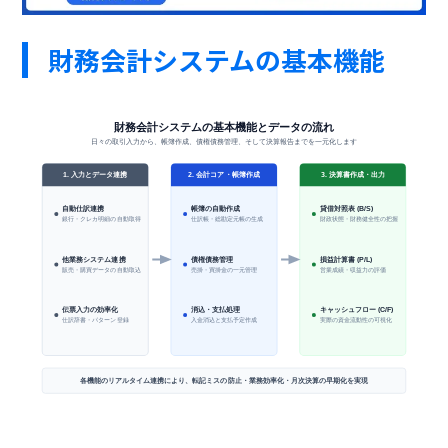
財務会計システムの基本機能
財務会計システムの基本機能とデータの流れ
日々の取引入力から、帳簿作成、債権債務管理、そして決算報告までを一元化します
1. 入力とデータ連携
2. 会計コア・帳簿作成
3. 決算書作成・出力
自動仕訳連携
帳簿の自動作成
貸借対照表 (B/S)
仕訳帳・総勘定元帳の生成
銀行・クレカ明細の自動取得
財政状態・財務健全性の把握
他業務システム連携
損益計算書 (P/L)
債権債務管理
販売・購買データの自動取込
売掛・買掛金の一元管理
営業成績・収益力の評価
伝票入力の効率化
消込・支払処理
キャッシュフロー (C/F)
仕訳辞書・パターン登録
入金消込と支払予定作成
実際の資金流動性の可視化
各機能のリアルタイム連携により、転記ミスの防止・業務効率化・月次決算の早期化を実現