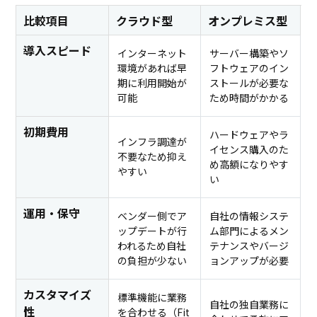
比較項目
クラウド型
オンプレミス型
導入スピード
インターネット
サーバー構築やソ
環境があれば早
フトウェアのイン
期に利用開始が
ストールが必要な
可能
ため時間がかかる
初期費用
ハードウェアやラ
インフラ調達が
イセンス購入のた
不要なため抑え
め高額になりやす
やすい
い
運用・保守
ベンダー側でア
自社の情報システ
ップデートが行
ム部門によるメン
われるため自社
テナンスやバージ
の負担が少ない
ョンアップが必要
カスタマイズ
標準機能に業務
自社の独自業務に
性
を合わせる（Fit