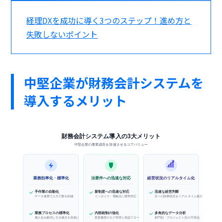
経理DXを成功に導く3つのステップ！進め方と
失敗しないポイント
中堅企業が財務会計システムを
導入するメリット
財務会計システム導入の3大メリット
中堅企業の事業成長を加速させるコアバリュー
業務効率化・標準化
法要件への迅速な対応
経営状況のリアルタイム化
手作業の自動化
新制度への迅速な対応
迅速な経営判断
データ連携で入力工数を削減
インボイス・電帳法に標準対応
日々の財務状況をリアルタイム集計
業務プロセスの標準化
内部統制の強化
多角的なデータ分析
属人化を解消し引き継ぎを容易に
変更履歴のログ管理と承認フロー
部門別・プロジェクト別の可視化