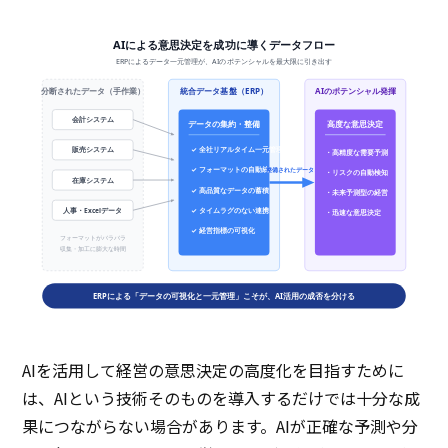
AIによる意思決定を成功に導くデータフロー
ERPによるデータ一元管理が、AIのポテンシャルを最大限に引き出す
統合データ基盤（ERP）
AIのポテンシャル発揮
分断されたデータ（手作業）
会計システム
データの集約・整備
高度な意思決定
販売システム
✓ 全社リアルタイム一元管理
・高精度な需要予測
✓ フォーマットの自動統一
整備されたデータ
・リスクの自動検知
在庫システム
✓ 高品質なデータの蓄積
・未来予測型の経営
人事・Excelデータ
✓ タイムラグのない連携
・迅速な意思決定
✓ 経営指標の可視化
フォーマットがバラバラ
収集・加工に膨大な時間
ERPによる「データの可視化と一元管理」こそが、AI活用の成否を分ける
AIを活用して経営の意思決定の高度化を目指すために
は、AIという技術そのものを導入するだけでは十分な成
果につながらない場合があります。AIが正確な予測や分