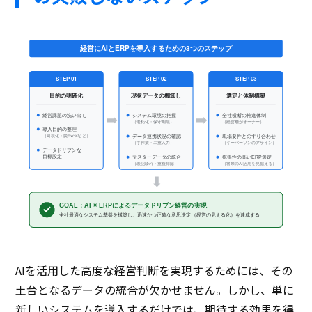
経営にAIとERPを導入するための3つのステップ
STEP 01
STEP 02
STEP 03
選定と体制構築
目的の明確化
現状データの棚卸し
経営課題の洗い出し
システム環境の把握
全社横断の推進体制
（老朽化・保守期限）
（経営層がオーナー）
導入目的の整理
（可視化・脱Excelなど）
データ連携状況の確認
現場要件とのすり合わせ
（手作業・二重入力）
（キーパーソンのアサイン）
データドリブンな
目標設定
マスターデータの統合
拡張性の高いERP選定
（表記ゆれ・重複排除）
（将来のAI活用を見据える）
GOAL：AI × ERPによるデータドリブン経営の実現
全社最適なシステム基盤を構築し、迅速かつ正確な意思決定（経営の見える化）を達成する
AIを活用した高度な経営判断を実現するためには、その
土台となるデータの統合が欠かせません。しかし、単に
新しいシステムを導入するだけでは、期待する効果を得