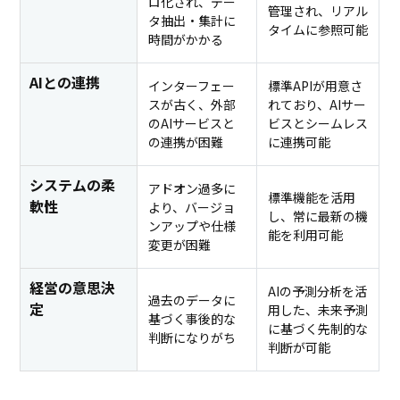
ロ化され、デー
管理され、リアル
タ抽出・集計に
タイムに参照可能
時間がかかる
AIとの連携
インターフェー
標準APIが用意さ
スが古く、外部
れており、AIサー
のAIサービスと
ビスとシームレス
の連携が困難
に連携可能
システムの柔
アドオン過多に
標準機能を活用
軟性
より、バージョ
し、常に最新の機
ンアップや仕様
能を利用可能
変更が困難
経営の意思決
AIの予測分析を活
過去のデータに
定
用した、未来予測
基づく事後的な
に基づく先制的な
判断になりがち
判断が可能