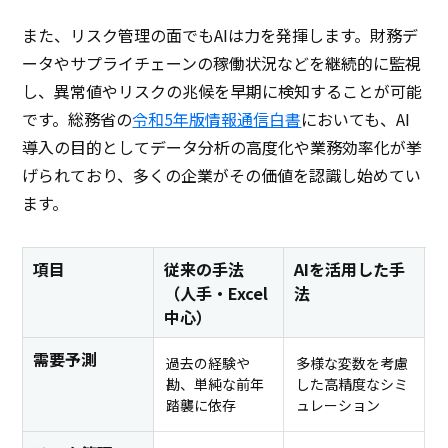
また、リスク管理の面でもAIは力を発揮します。財務デ
ータやサプライチェーンの稼働状況などを継続的に監視
し、異常値やリスクの兆候を早期に検知することが可能
です。総務省の
令和5年版情報通信白書
においても、AI
導入の目的としてデータ分析の高度化や業務効率化が挙
げられており、多くの企業がその価値を認識し始めてい
ます。
項目
従来の手法
AIを活用した手
（人手・Excel
法
中心）
需要予測
過去の経験や
多様な変数を考慮
勘、単純な前年
した高精度なシミ
踏襲に依存
ュレーション