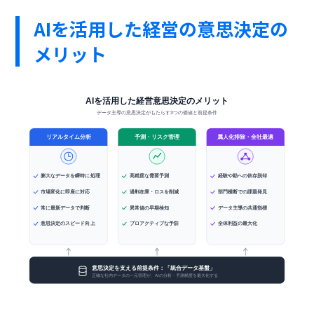
AIを活用した経営の意思決定の
メリット
AIを活用した経営意思決定のメリット
データ主導の意思決定がもたらす3つの価値と前提条件
属人化排除・全社最適
リアルタイム分析
予測・リスク管理
膨大なデータを瞬時に処理
高精度な需要予測
経験や勘への依存脱却
市場変化に即座に対応
過剰在庫・ロスを削減
部門横断での課題発見
常に最新データで判断
異常値の早期検知
データ主導の共通指標
意思決定のスピード向上
プロアクティブな予防
全体利益の最大化
意思決定を支える前提条件：「統合データ基盤」
正確な社内データの一元管理が、AIの分析・予測精度を最大化する