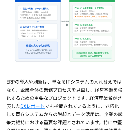
Phase 1：基盤構築（コア業務）
1. 現状の業務・データの棚卸し
対象：財務会計、管理会計
• 各部門のExcel・個別ツールの把握
効果：経営数値の可視化、月次決算早期化
• 部門間のデータ連携と二重入力の確認
★スモールスタートで導入リスクを最小化
• 不要な業務の洗い出しと標準化
土台構築後
Phase 2：業務拡張
2. 統合DBとマスター整備
対象：販売管理、購買管理
• 顧客・商品・勘定科目の定義統一
効果：サプライチェーン効率化、在庫適正化
• 散在するデータの一元管理化
• 正確なデータ分析の土台構築
Phase 3：高度化
対象：生産管理、人事評価
効果：全社最適の実現、予測分析の高度化
経営の見える化を実現
リアルタイムな経営状況把握により
現場の混乱を防ぎ、順応期間を確保
迅速かつ正確な意思決定が可能に
確実なシステム運用定着へ
ERPの導入や刷新は、単なるITシステムの入れ替えでは
なく、企業全体の業務プロセスを見直し、経営基盤を強
化するための重要なプロジェクトです。経済産業省が発
表した
DXレポート
でも指摘されているように、老朽化
した既存システムからの脱却とデータ活用は、企業の競
争力維持における重要な課題とされています。特に中堅