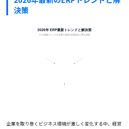
決策
2026年 ERP最新トレンドと解決策
3つの最新トレンドが企業の迅速な意思決定とDXを推進
① クラウド化 & 標準化
② AI活用 & 予測分析
Fit to Standardの採用
データ駆動型の意思決定支援
・業務を標準機能に合わせる
・AIによる高度な需要予測
・アドオン廃止で保守コスト削減
・財務リスクの早期自動検知
・APIによる柔軟な外部連携
・バックオフィス業務の自動化
次世代ERP
リアルタイム統合基盤
迅速な意思決定
③ モバイル & 現場直結
多様な働き方とリアルタイム化
・現場からの即時実績入力
・外出先での決裁・承認スピード化
・情報のタイムラグ完全解消
企業を取り巻くビジネス環境が激しく変化する中、経営