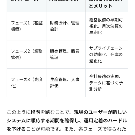
とメリット
経営数値の早期可
フェーズ1（基盤
財務会計、管理
視化、月次決算の
構築）
会計
早期化
サプライチェーン
フェーズ2（業務
販売管理、購買
の効率化、在庫の
拡張）
管理
適正化
全社最適の実現、
フェーズ3（高度
生産管理、人事
データに基づく予
化）
評価
測分析
このように段階を踏むことで、
現場のユーザーが新しい
システムに順応する期間を確保し、運用定着のハードル
を下げる
ことが可能です。また、各フェーズで得られた