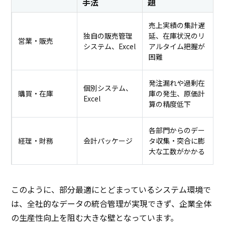
手法
題
売上実績の集計遅
独自の販売管理
延、在庫状況のリ
営業・販売
システム、Excel
アルタイム把握が
困難
発注漏れや過剰在
個別システム、
購買・在庫
庫の発生、原価計
Excel
算の精度低下
各部門からのデー
経理・財務
会計パッケージ
タ収集・突合に膨
大な工数がかかる
このように、部分最適にとどまっているシステム環境で
は、全社的なデータの統合管理が実現できず、企業全体
の生産性向上を阻む大きな壁となっています。