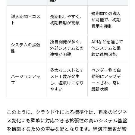
短期間での導入
導入期間・コス
長期化しやすく、
が可能で、初期
ト
初期費用が高額
費用を抑制
独自開発が多く、
APIなどを通じて
システムの拡張
外部システムとの
他システムと柔
性
連携が困難
軟に連携可能
多大なコストとテ
ベンダー側で自
バージョンアッ
スト工数が発生
動的にアップデ
プ
し、塩漬けになり
ートされ、常に
やすい
最新状態
このように、クラウド化による標準化は、将来のビジネ
ス変化にも柔軟に対応できる拡張性の高いシステム基盤
を構築するための重要な鍵となります。経済産業省が警