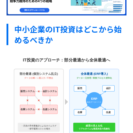
中小企業のIT投資はどこから始
めるべきか
IT投資のアプローチ：部分最適から全体最適へ
部分最適 (個別システム乱立)
全体最適 (ERP導入)
データ分断 / 二重入力 / 不整合
データ一元管理 / 業務プロセス標準化
販売
会計
販売システム
会計システム
ERP
統合データベース
在庫システム
生産システム
在庫
生産
経営の見える化
・月末の手作業集計によるタイムラグ
・保守運用コストの増大
リアルタイムな意思決定の迅速化