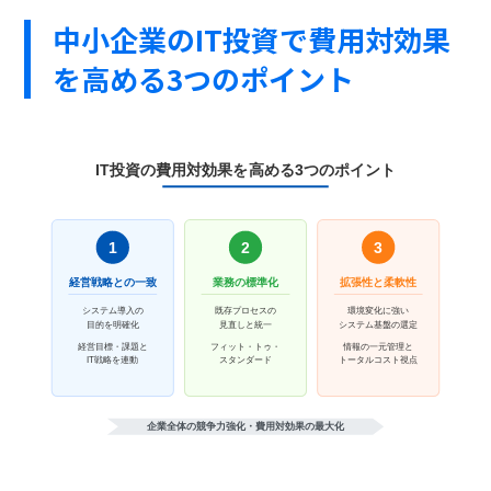
中小企業のIT投資で費用対効果
を高める3つのポイント
IT投資の費用対効果を高める3つのポイント
1
2
3
経営戦略との一致
業務の標準化
拡張性と柔軟性
システム導入の
既存プロセスの
環境変化に強い
目的を明確化
見直しと統一
システム基盤の選定
経営目標・課題と
フィット・トゥ・
情報の一元管理と
IT戦略を連動
スタンダード
トータルコスト視点
企業全体の競争力強化・費用対効果の最大化