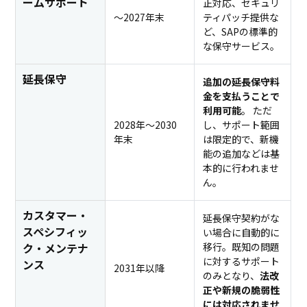
ームサポート
正対応、セキュリ
〜2027年末
ティパッチ提供な
ど、SAPの標準的
な保守サービス。
延長保守
追加の延長保守料
金を支払うことで
利用可能
。 ただ
2028年〜2030
し、サポート範囲
年末
は限定的で、新機
能の追加などは基
本的に行われませ
ん。
カスタマー・
延長保守契約がな
スペシフィッ
い場合に自動的に
ク・メンテナ
移行。既知の問題
に対するサポート
ンス
2031年以降
のみとなり、
法改
正や新規の脆弱性
には対応されませ