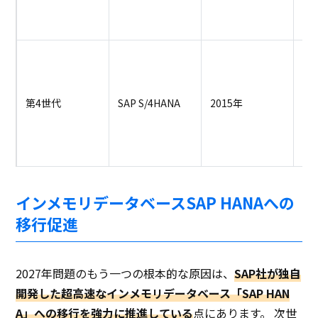
ム
界
イ
タ
H
第4世代
SAP S/4HANA
2015年
と
イ
プ
造
インメモリデータベースSAP HANAへの
移行促進
2027年問題のもう一つの根本的な原因は、
SAP社が独自
開発した超高速なインメモリデータベース「SAP HAN
A」への移行を強力に推進している
点にあります。 次世