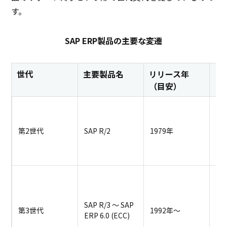
す。
SAP ERP製品の主要な変遷
世代
主要製品名
リリース年
ア
（目安）
ャ
メ
型
第2世代
SAP R/2
1979年
管
複
合
ク
サ
Wi
SAP R/3 〜 SAP
第3世代
1992年〜
U
ERP 6.0 (ECC)
プ