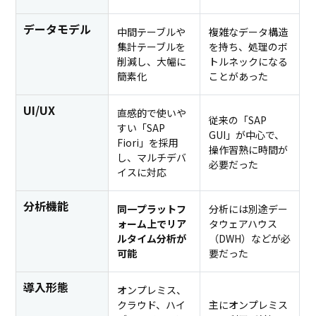
データモデル
中間テーブルや
複雑なデータ構造
集計テーブルを
を持ち、処理のボ
削減し、大幅に
トルネックになる
簡素化
ことがあった
UI/UX
直感的で使いや
従来の「SAP
すい「SAP
GUI」が中心で、
Fiori」を採用
操作習熟に時間が
し、マルチデバ
必要だった
イスに対応
分析機能
同一プラットフ
分析には別途デー
ォーム上でリア
タウェアハウス
ルタイム分析が
（DWH）などが必
可能
要だった
導入形態
オンプレミス、
クラウド、ハイ
主にオンプレミス