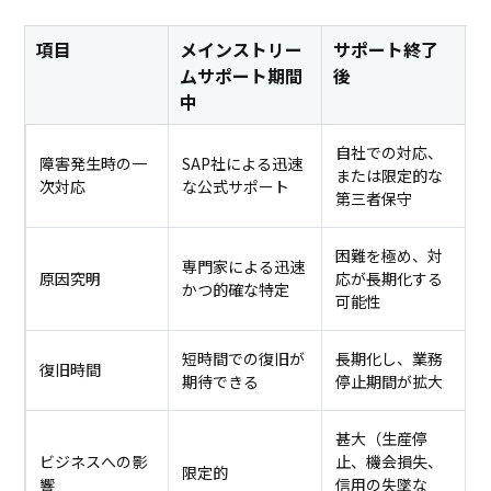
項目
メインストリー
サポート終了
ムサポート期間
後
中
自社での対応、
障害発生時の一
SAP社による迅速
または限定的な
次対応
な公式サポート
第三者保守
困難を極め、対
専門家による迅速
原因究明
応が長期化する
かつ的確な特定
可能性
短時間での復旧が
長期化し、業務
復旧時間
期待できる
停止期間が拡大
甚大（生産停
ビジネスへの影
止、機会損失、
限定的
響
信用の失墜な