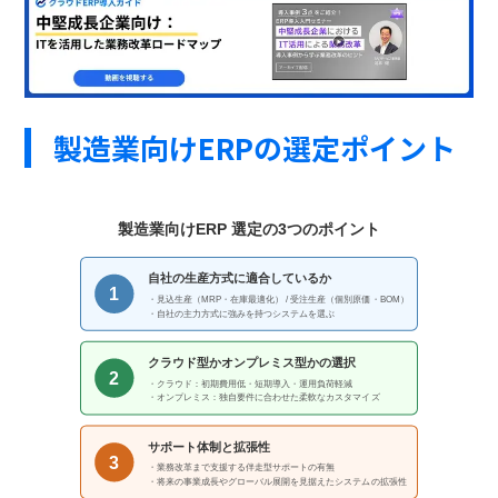
製造業向けERPの選定ポイント
製造業向けERP 選定の3つのポイント
自社の生産方式に適合しているか
1
・見込生産（MRP・在庫最適化） / 受注生産（個別原価・BOM）
・自社の主力方式に強みを持つシステムを選ぶ
クラウド型かオンプレミス型かの選択
2
・クラウド：初期費用低・短期導入・運用負荷軽減
・オンプレミス：独自要件に合わせた柔軟なカスタマイズ
サポート体制と拡張性
3
・業務改革まで支援する伴走型サポートの有無
・将来の事業成長やグローバル展開を見据えたシステムの拡張性