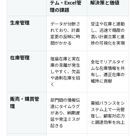
テム・Excel管
解決策と価値
理の課題
生産管理
データが分断さ
受注や在庫と連動
れており、計画
し、迅速で精度の
変更の反映に時
高い計画立案と進
間がかかる
捗の可視化を実現
在庫管理
理論在庫と実在
全社でリアルタイ
庫の乖離が発生
ムな在庫情報を共
しやすく、欠品
有し、適正在庫の
や過剰在庫を招
維持に貢献
く
販売・購買管
部門間の情報伝
需給バランスをシ
理
達にタイムラグ
ステム上で一元管
があり、納期遅
理し、顧客対応力
延や発注ミスが
と調達効率を向上
起きる