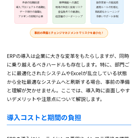
多額の初期投資
標準機能への適応
操作変更への抵抗感
導入プロジェクトの長期化
現場の負担と反発リスク
運用ルールの形骸化
データ移行の複雑化
全社視点での最適化
実践的なトレーニング
アドオンの抑制が必要
経営層のリーダーシップ
手厚いサポート体制
事前の準備とチェンジマネジメントでリスクを最小化！
ERPの導入は企業に大きな変革をもたらしますが、同時
に乗り越えるべきハードルも存在します。特に、部門ご
とに最適化されたシステムやExcelが乱立している状態
から全社最適なシステムへと刷新する場合、事前の準備
と理解が欠かせません。ここでは、導入時に直面しやす
いデメリットや注意点について解説します。
導入コストと期間の負担