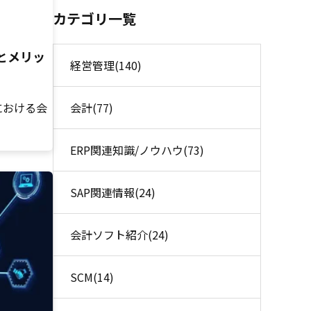
カテゴリ一覧
とメリッ
経営管理
(140)
会計
(77)
Aにおける会
ERP関連知識/ノウハウ
(73)
SAP関連情報
(24)
会計ソフト紹介
(24)
SCM
(14)