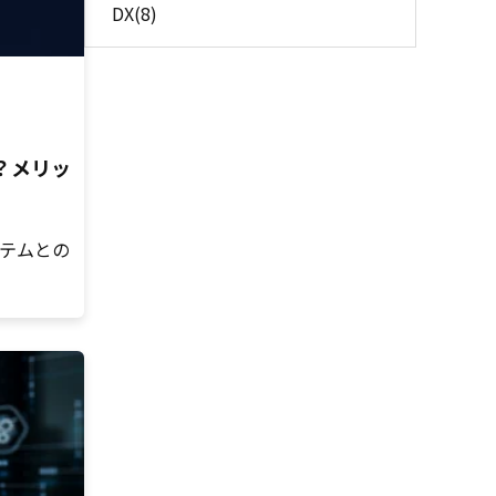
DX
(8)
？メリッ
ステムとの