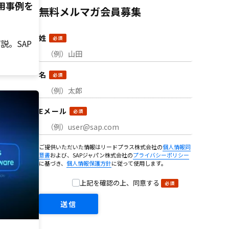
用事例を
無料メルマガ会員募集
姓
説。SAP
名
Eメール
ご提供いただいた情報はリードプラス株式会社の
個人情報同
意書
および、SAPジャパン株式会社の
プライバシーポリシー
に基づき、
個人情報保護方針
に従って使用します。
上記を確認の上、同意する